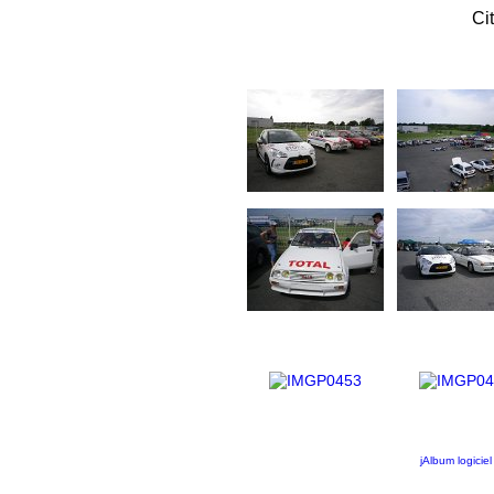
Ci
jAlbum logicie